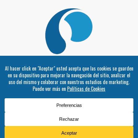
Pro-Premix Nutrición S.A.C
Copyrigth 2020 – 2025.
. Todos los
derechos reservados.
Políticas de Privacidad
Diseñado por
Agencia SEO Webs Lima